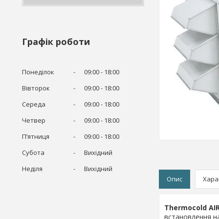
Графік роботи
Понеділок
09:00
18:00
Вівторок
09:00
18:00
Середа
09:00
18:00
Четвер
09:00
18:00
Пʼятниця
09:00
18:00
Субота
Вихідний
Неділя
Вихідний
Опис
Хара
Thermocold AI
встановлення на