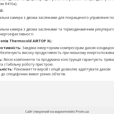
м R410a).
ї:
льна камера з двома заслінками для покращеного управління п
льна камера з двома заслінками та термодинамічним рекуперат
нергоефективності.
опів Thermocold AIRTOP XL:
ктивність:
Завдяки інверторним компресорам дахові кондиціо
безпечують високу продуктивність при низькому енергоспоживан
ь:
Якісні компоненти та продумана конструкція гарантують трива
 та стабільну роботу пристрою.
ьність:
Різноманіття версій і опцій дозволяє адаптувати дахові
до специфічних вимог різних об’єктів.
Prom.ua
Сайт створений на маркетплейсі