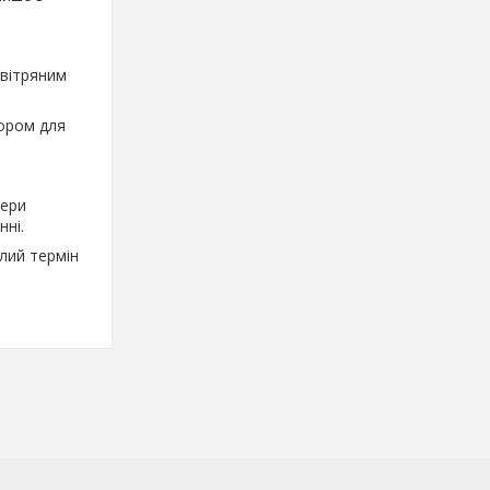
овітряним
ором для
нери
ні.
лий термін