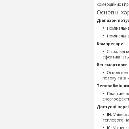
комерційних і п
Основні ха
Діапазон поту
Номінальна
Номінальна 
Компресори:
Спіральні 
ефективність
Вентилятори:
Осьові вен
потоку та зн
Теплообмінни
Пластинчас
енергоефекти
Доступні версі
IH:
Універса
теплового на
IC:
Універса