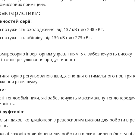
ромислових приміщень.
рактеристики:
жностей серії:
 потужність охолодження: від 137 кВт до 248 кВт.
потужність обігріву: від 136 кВт до 273 кВт.
компресори з інверторним управлінням, які забезпечують високу
 і точне регулювання продуктивності.
тилятори з регульованою швидкістю для оптимального повітрян
иження рівня шуму.
ки:
ті теплообмінники, які забезпечують максимальну теплопередач
вність.
ї руфтопів:
льні дахові кондиціонери з реверсивним циклом для роботи в р
соса.
льні дахові кондиціонери для роботи в режимі чилера (доступні 