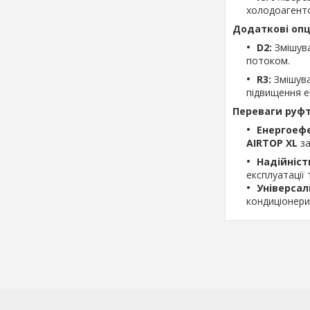
холодоагенто
Додаткові опці
D2:
Змішува
потоком.
R3:
Змішува
підвищення е
Переваги руфт
Енергоефе
AIRTOP XL
за
Надійніст
експлуатації
Універсал
кондиціонери 