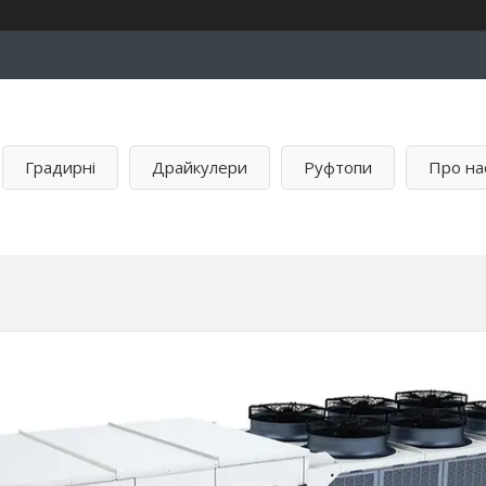
Градирні
Драйкулери
Руфтопи
Про на