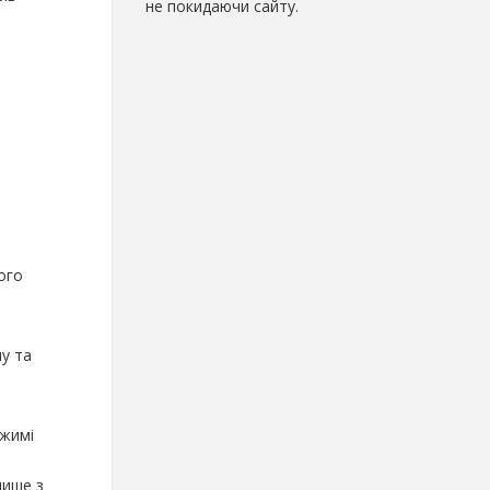
не покидаючи сайту.
ого
у та
ежимі
лише з