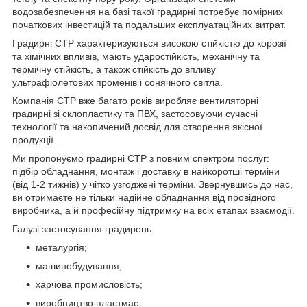
водозабезпечення на базі такої градирні потребує помірних
початкових інвестицій та подальших експлуатаційних витрат.
Градирні CTP характеризуються високою стійкістю до корозії
та хімічних впливів, мають ударостійкість, механічну та
термічну стійкість, а також стійкість до впливу
ультрафіолетових променів і сонячного світла.
Компанія СТР вже багато років виробляє вентиляторні
градирні зі склопластику та ПВХ, застосовуючи сучасні
технології та накопичений досвід для створення якісної
продукції.
Ми пропонуємо градирні CTP з повним спектром послуг:
підбір обладнання, монтаж і доставку в найкоротші терміни
(від 1-2 тижнів) у чітко узгоджені терміни. Звернувшись до нас,
ви отримаєте не тільки надійне обладнання від провідного
виробника, а й професійну підтримку на всіх етапах взаємодії.
Галузі застосування градирень:
металургія;
машинобудування;
харчова промисловість;
виробництво пластмас;