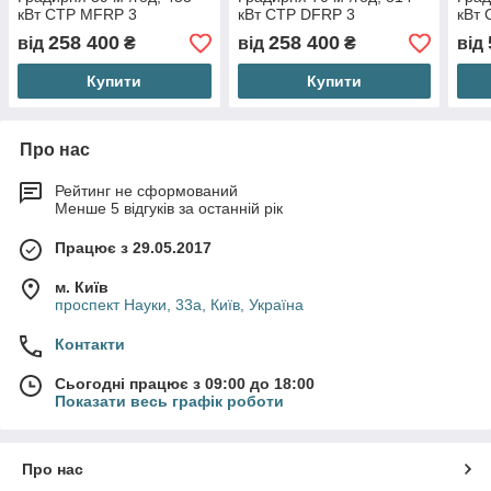
кВт CTP MFRP 3
кВт CTP DFRP 3
кВт 
258 400
258 400
від
₴
від
₴
від
Купити
Купити
Про нас
Рейтинг не сформований
Менше 5 відгуків за останній рік
Працює з 29.05.2017
м. Київ
проспект Науки, 33а, Київ, Україна
Контакти
Сьогодні працює з 09:00 до 18:00
Показати весь графік роботи
Про нас