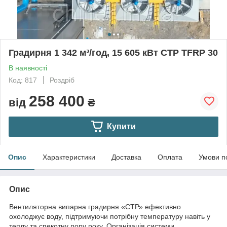
Градирня 1 342 м³/год, 15 605 кВт CTP TFRP 30
В наявності
Код: 817
Роздріб
258 400
від
₴
Купити
Опис
Характеристики
Доставка
Оплата
Умови п
Опис
Вентиляторна випарна градирня «СТР» ефективно
охолоджує воду, підтримуючи потрібну температуру навіть у
теплу та спекотну пору року. Організація системи